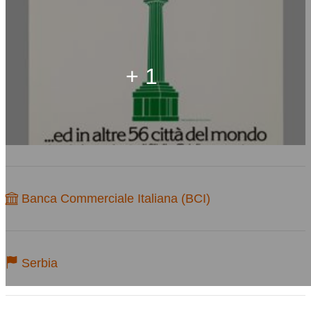
+ 1
Banca Commerciale Italiana (BCI)
Serbia