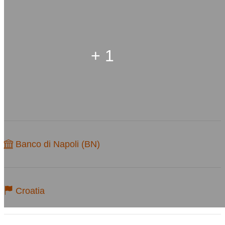
+ 1
Banco di Napoli (BN)
Croatia