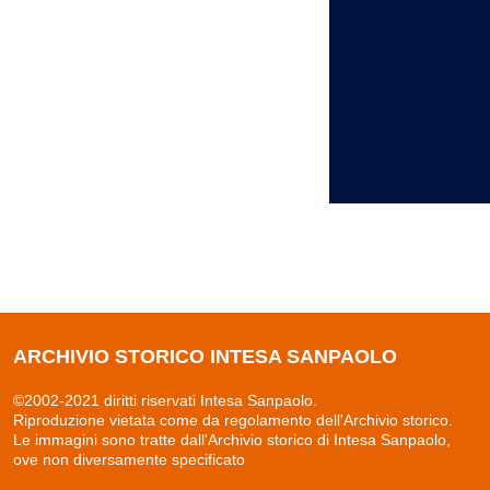
ARCHIVIO STORICO INTESA SANPAOLO
©2002-2021 diritti riservati Intesa Sanpaolo.
Riproduzione vietata come da regolamento dell'Archivio storico.
Le immagini sono tratte dall'Archivio storico di Intesa Sanpaolo,
ove non diversamente specificato