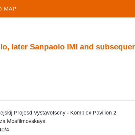
D MAP
lo, later Sanpaolo IMI and subsequen
ejskij Projesd Vystavotscny - Komplex Pavilion 2
iza Mosfilmovskaya
40/4