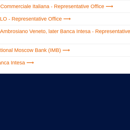
ommerciale Italiana - Representative Office
O - Representative Office
mbrosiano Veneto, later Banca Intesa - Representativ
ational Moscow Bank (IMB)
nca Intesa