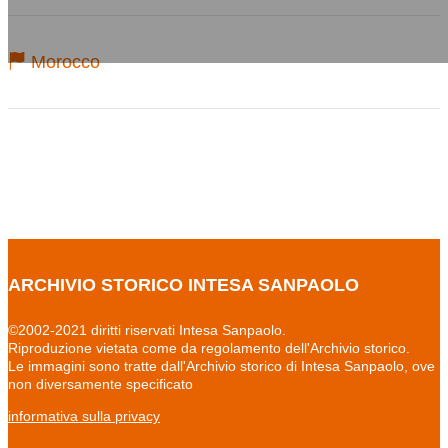
Morocco
ARCHIVIO STORICO INTESA SANPAOLO
©2002-2021 diritti riservati Intesa Sanpaolo.
Riproduzione vietata come da regolamento dell'Archivio storico.
Le immagini sono tratte dall'Archivio storico di Intesa Sanpaolo, ove
non diversamente specificato
informativa sulla privacy