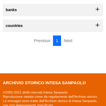
banks
countries
Previous
1
Next
ARCHIVIO STORICO INTESA SANPAOLO
©2002-2021 diritti riservati Intesa Sanpaolo.
Riproduzione vietata come da regolamento dell'Archivio storico.
Le immagini sono tratte dall'Archivio storico di Intesa Sanpaolo,
ove non diversamente specificato