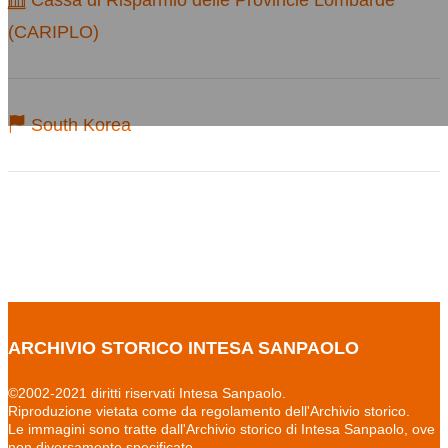
Cassa di Risparmio delle Provincie Lombarde
(CARIPLO)
South Korea
ARCHIVIO STORICO INTESA SANPAOLO
©2002-2021 diritti riservati Intesa Sanpaolo.
Riproduzione vietata come da regolamento dell'Archivio storico.
Le immagini sono tratte dall'Archivio storico di Intesa Sanpaolo, ove
non diversamente specificato