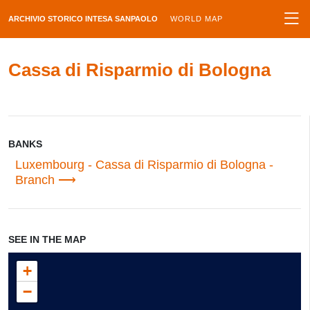
ARCHIVIO STORICO INTESA SANPAOLO
WORLD MAP
Cassa di Risparmio di Bologna
BANKS
Luxembourg - Cassa di Risparmio di Bologna -
Branch
SEE IN THE MAP
+
−